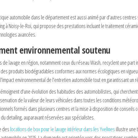
étique automobile dans le département est aussi animé par d’autres centre
iling à Noisy-le-Roi, qui propose des prestations incluant le traitement cérami
chnologies avancées.
ment environnemental soutenu
es de lavage en région, notamment ceux du réseau Wash, recyclent une part i
ient des produits biodégradables conformes aux normes écologiques en vigueu
 l’impact environnemental de l’entretien automobile tout en garantissant un ré
témoignent d’une évolution des habitudes des automobilistes, qui cherchent à
servation de la valeur de leurs véhicules dans toutes les conditions météoro
nnels formés dans plusieurs centres et la mise à disposition de conseils co
du detailing, auparavant réservées aux spécialistes.
te des
locations de box pour le lavage intérieur dans les Yvelines
illustre une
n automobile en 2025. La demande est orientée vers des prestations combina