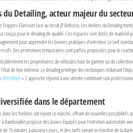
s du Detailing, acteur majeur du secteu
 Trappes-Elancourt face au circuit JP Beltoise, Les Ateliers du Detailing mett
ux conçus pour le detailing de qualité. Ces espaces sont dotés de matériel p
gnement pour apprendre les bonnes pratiques d’entretien. Le tarif standard
gressifs. Des promotions temporaires sont parfois proposées pour le coachi
rticulièrement les propriétaires de véhicules haut de gamme ou de collection
 l’état de leur intérieur. Le detailing privilégie des techniques réduisant l’im
 «
Zéro Rejet
». L’approche répond à une attente combinant soin professionne
diversifiée dans le département
s dans les Yvelines ont rejoint ce marché, offrant de nouvelles possibilités a
 à Rambouillet propose des boxes équipés pour l’entretien automobile av
ant de 15 minutes à plusieurs jours, et des tarifs variant en fonction de la dur