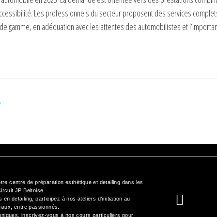
ccessibilité. Les professionnels du secteur proposent des services complets
de gamme, en adéquation avec les attentes des automobilistes et l’importa
e
otre
centre de préparation esthétique et detailing
dans les
ircuit JP Beltoise.
s en detailing, participez à nos
ateliers d’initiation au
viaux, entre passionnés.
hniques, inscrivez-vous à nos cours particuliers pour