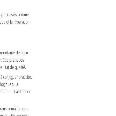
s spécialisés comme
que et la réparation
mportante de l’eau
r. Ces pratiques
sultat de qualité.
 conjuguer praticité,
logiques. La
ntribuent à diffuser
 transformation des
nt qualité, respect