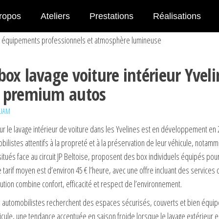
ropos
Ateliers
Prestations
Réalisations
box lavage voiture intérieur Yveli
n premium autos
LIAM
ur le lavage intérieur de voiture dans les Yvelines est en développement en
istes attentifs à la propreté et à la préservation de leur véhicule, notamm
 situés face au circuit JP Beltoise, proposent des box individuels équipés pou
 tarif moyen est d’environ 45 € l’heure, avec une offre incluant des servic
lution combine confort, efficacité et respect de l’environnement.
es automobilistes recherchent des espaces sécurisés, couverts et bien équip
éhicule, une tendance accentuée en saison froide lorsque le lavage extérieur 