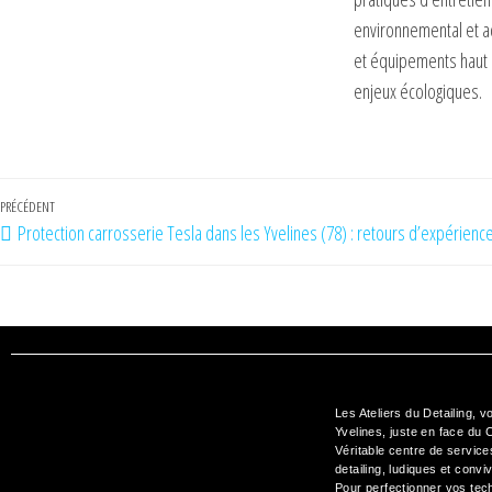
environnemental et a
et équipements haut 
enjeux écologiques.
PRÉCÉDENT
Protection carrosserie Tesla dans les Yvelines (78) : retours d’expérienc
Les Ateliers du Detailing, v
Yvelines, juste en face du C
Véritable centre de service
detailing
, ludiques et convi
Pour perfectionner vos tec