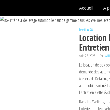
Accueil
A p
Detailing 78
Location 
Entretie
août 26, 2025
Par
WIL
La location de box po
demande des automobil
Ateliers du Detailing,
automobile soigné. Le
l’entretien. Cette évo
Dans les Yvelines, l
l’intérieur de leur v