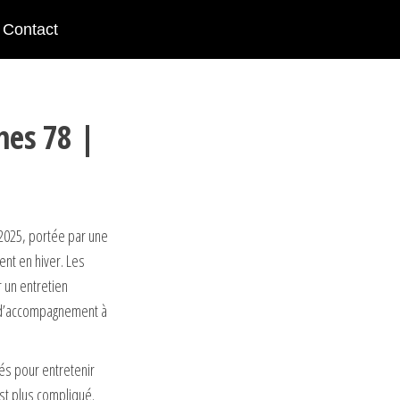
Contact
nes 78 |
 2025, portée par une
ent en hiver. Les
r un entretien
es d’accompagnement à
és pour entretenir
est plus compliqué.