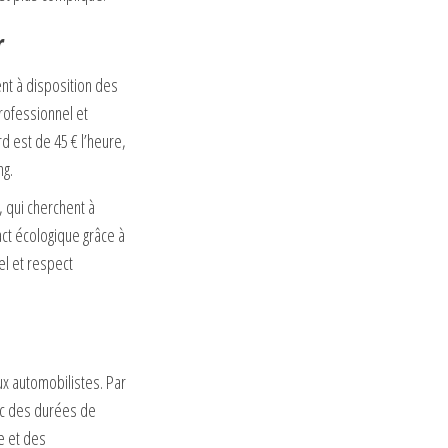
r
ent à disposition des
rofessionnel et
 est de 45 € l’heure,
ng.
, qui cherchent à
pact écologique grâce à
l et respect
ux automobilistes. Par
ec des durées de
ée et des