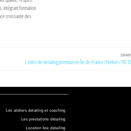
, intégrant formation
nce croissante des
SUIVANT
Centre de detailing premium en Île-de-France (Yvelines 78)
Les ateliers detailing et coaching
Les prestations detailing
Location box detailing