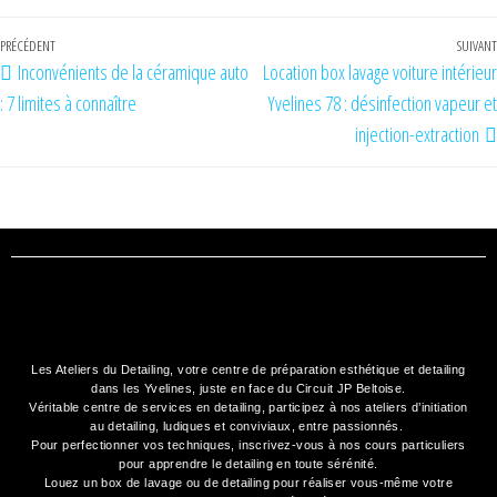
PRÉCÉDENT
SUIVANT
Inconvénients de la céramique auto
Location box lavage voiture intérieur
: 7 limites à connaître
Yvelines 78 : désinfection vapeur et
injection-extraction
Les Ateliers du Detailing, votre
centre de préparation esthétique et detailing
dans les Yvelines, juste en face du Circuit JP Beltoise.
Véritable centre de services en detailing, participez à nos
ateliers d’initiation
au detailing
, ludiques et conviviaux, entre passionnés.
Pour perfectionner vos techniques, inscrivez-vous à nos cours particuliers
pour apprendre le detailing en toute sérénité.
Louez un box de lavage ou de detailing
pour réaliser vous-même votre