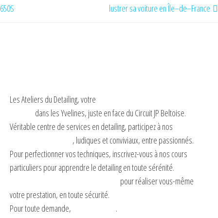
650S
lustrer sa voiture en Île–de–France
Les Ateliers du Detailing, votre
centre de préparation esthétique et
detailing
dans les Yvelines, juste en face du Circuit JP Beltoise.
Véritable centre de services en detailing, participez à nos
ateliers
d’initiation au detailing
, ludiques et conviviaux, entre passionnés.
Pour perfectionner vos techniques, inscrivez-vous à nos cours
particuliers pour apprendre le detailing en toute sérénité.
Louez un box de lavage ou de detailing
pour réaliser vous-même
votre prestation, en toute sécurité.
Pour toute demande,
contactez-nous
.